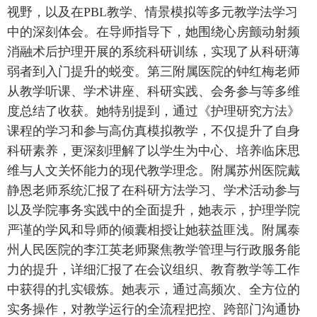
视野，以及在
PBL教学、情景模拟等多元教学法学习
中的深刻体会。在导师指导下，
她
围绕心房颤动射频
消融术后护理开展的系统科研训练，实现了从科研薄
弱者
到入门
提升
的蜕变。
第三附属
医院
的
钟红梅老师
从教学听课、学术讲座、科研实践、会务参与等多维
度总结了收获。她特别提到，通过《护理研究方法》
课程的学习和参与高仿真模拟教学，不仅提升了自身
科研素养，更深刻理解了以学生为中心、培养临床思
维与人文关怀能力的现代教学理念。附属苏州医院戴
静恩老师系统汇报了在科研方法学习、学术活动参与
以及学院事务实践中的全面提升
，
她表示，
护理学院
严谨的学风和导师的倾囊相授让她获益匪浅。
附属
泰
州人民
医院
的
李江英老师聚焦教学管理与行政服务能
力的提升，详细汇报了在会议组织、
教育教学
等工作
中获得的扎实锻炼。她表示，通过高频次、全方位的
实务操作，对教学运行的全流程把控、跨部门沟通协