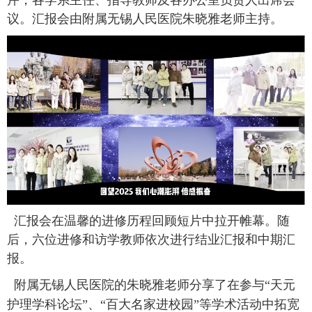
芹，各学系主任、指导教师及
各
办公室
负责人
出席会
议。
汇报会
由附属无锡人民医院朱晓雅老师主持。
汇报会在温馨的进修历程回顾短片中拉开帷幕。随
后，
六位
进修
和访学
教师依次进行结业汇报
和中期汇
报
。
附属无锡人民医院的
朱晓雅老师分享了在参与“天元
护理学科论坛”、“百大名家进校园”等学术活动中拓宽