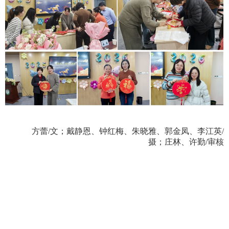
方蕾
/
文；戴静恩、钟红梅、朱晓雅、郭金凤、李江英
/
摄；
庄林、许勤
/
审核